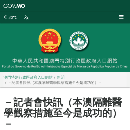
澳
門
特
30°C
別
行
政
區
政
府
入
口
網
站
澳門特別行政區政府入口網站
新聞
－記者會快訊（本澳隔離醫學觀察措施至今是成功的）－
－記者會快訊（本澳隔離醫
學觀察措施至今是成功的）
－