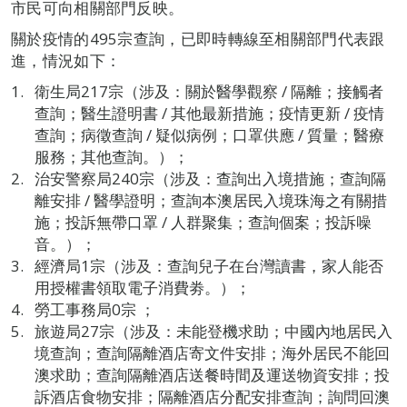
市民可向相關部門反映。
關於疫情的495宗查詢，已即時轉線至相關部門代表跟
進，情況如下：
衛生局217宗（涉及：關於醫學觀察 / 隔離；接觸者
查詢；醫生證明書 / 其他最新措施；疫情更新 / 疫情
查詢；病徵查詢 / 疑似病例；口罩供應 / 質量；醫療
服務；其他查詢。）；
治安警察局240宗（涉及：查詢出入境措施；查詢隔
離安排 / 醫學證明；查詢本澳居民入境珠海之有關措
施；投訴無帶口罩 / 人群聚集；查詢個案；投訴噪
音。）；
經濟局1宗（涉及：查詢兒子在台灣讀書，家人能否
用授權書領取電子消費劵。）；
勞工事務局0宗 ；
旅遊局27宗（涉及：未能登機求助；中國內地居民入
境查詢；查詢隔離酒店寄文件安排；海外居民不能回
澳求助；查詢隔離酒店送餐時間及運送物資安排；投
訴酒店食物安排；隔離酒店分配安排查詢；詢問回澳