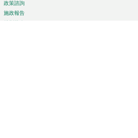
政策諮詢
施政報告
特別推介
澳門資訊
天氣
交通
公眾假期
文娛康體
城市資訊
澳門便覽
統計數字
公佈告示