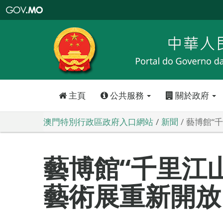
澳
門
特
別
行
政
區
政
府
入
口
網
站
主頁
公共服務
關於政府
澳門特別行政區政府入口網站
新聞
藝博館“千
藝博館“千里江山
藝術展重新開放