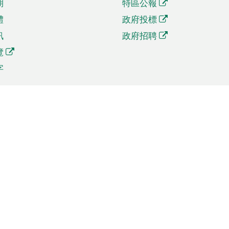
期
特區公報
體
政府投標
訊
政府招聘
覽
字
及貿易
相關連結
資
手機應用程式目錄
貿會展
社交媒體目錄
商機和服務
專題網站目錄
訊
RSS訂閱目錄
權
表格下載