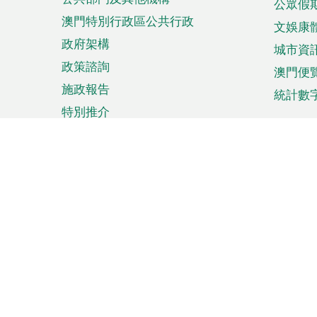
公眾假
澳門特別行政區公共行政
文娛康
政府架構
城市資
政策諮詢
澳門便
施政報告
統計數
特別推介
來澳旅遊
商務
計劃行程
貿易投
觀光
澳門經
娛樂消閒
中小企
購物
市場資
節日盛事
知識產