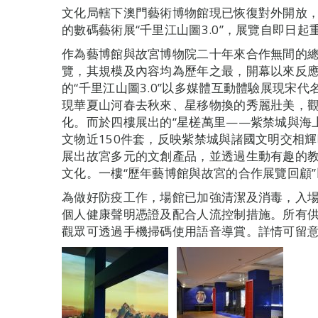
文化局轄下澳門藝術博物館現已恢復對外開放
的數碼藝術展“千里江山圖3.0”，展覽自即日起
作為藝博館與故宮博物院二十年來合作無間的總
覽，其規模及內容均為歷年之最，開幕以來反
的“千里江山圖3.0”以多媒體互動體驗展現宋
現華夏山河春去秋來、星移物換的秀麗壯美，
化。而於四樓展出的“星槎萬里——紫禁城與海
文物近150件套，反映紫禁城與諸國文明交相輝
展出故宮多元的文創產品，並透過生動有趣的
文化。一樓“歷年藝博館與故宮的合作展覽回顧
為做好防疫工作，場館已加強清潔及消毒，入
個人健康聲明憑證及配合人流控制措施。所有
觀眾可透過手機掃碼使用語音導賞。詳情可留意藝博