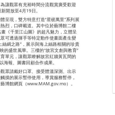
，為讓觀眾有充裕時間分流觀賞廣受歡迎
重新開放至4月19日。
體呈現，雙方特意打造“星槎萬里”系列展
應熱烈，口碑載道。其中位於藝博館二樓
代名畫《千里江山圖》的超凡魅力，立體呈
觀眾可透過揮手等特定動作使畫面產生變
上絲綢之路”，展示與海上絲路相關的珍貴
映的盛世風華。三樓的“故宮文創與教育”
教育單元，讓觀眾瞭解故宮紅牆黃瓦間的
”以海報、圖書回顧合作成果。
場觀眾請戴好口罩、接受體溫深測、出示
供觸摸的展示暫停使用，導賞服務暫停，
館網頁（www.MAM.gov.mo）。