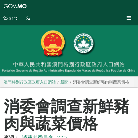
澳
門
特
31°C
別
行
政
區
政
府
入
口
網
站
澳門特別行政區政府入口網站
新聞
消委會調查新鮮豬肉與蔬菜價格
消委會調查新鮮豬
肉與蔬菜價格
來源：
消費者委員會（CC）