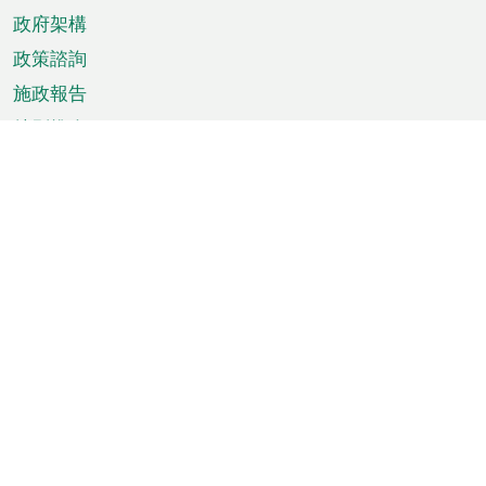
政府架構
政策諮詢
施政報告
特別推介
澳門資訊
天氣
交通
公眾假期
文娛康體
城市資訊
澳門便覽
統計數字