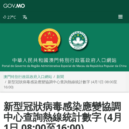
澳
門
特
27°C
別
行
政
區
政
府
入
口
網
站
澳門特別行政區政府入口網站
新聞
新型冠狀病毒感染應變協調中心查詢熱線統計數字 (4月1日 08:00至
16:00)
新型冠狀病毒感染應變協調
中心查詢熱線統計數字 (4月
1日 08:00至16:00)