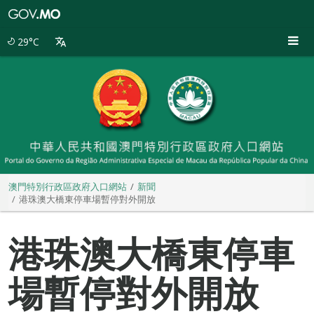
澳
門
特
29°C
別
行
政
區
政
府
入
口
網
站
澳門特別行政區政府入口網站
新聞
港珠澳大橋東停車場暫停對外開放
港珠澳大橋東停車
場暫停對外開放