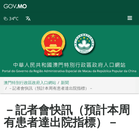
澳
門
特
34°C
別
行
政
區
政
府
入
口
網
站
澳門特別行政區政府入口網站
新聞
－記者會快訊（預計本周有患者達出院指標）－
－記者會快訊（預計本周
有患者達出院指標）－