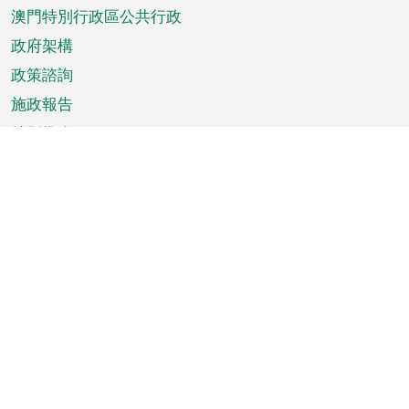
澳門特別行政區公共行政
政府架構
政策諮詢
施政報告
特別推介
澳門資訊
天氣
交通
公眾假期
文娛康體
城市資訊
澳門便覽
統計數字