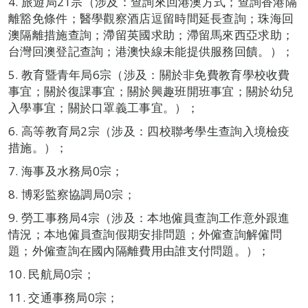
4. 旅遊局21宗（涉及：查詢來回港澳方式；查詢香港隔
離豁免條件；醫學觀察酒店逗留時間延長查詢；珠海回
澳隔離措施查詢；滯留英國求助；滯留馬來西亞求助；
台灣回澳登記查詢；港澳快線未能提供服務回饋。）；
5. 教育暨青年局6宗（涉及：關於非免費教育學校收費
事宜；關於復課事宜；關於興趣班開班事宜；關於幼兒
入學事宜；關於口罩義工事宜。）；
6. 高等教育局2宗（涉及：四校聯考學生查詢入境檢疫
措施。）；
7. 海事及水務局0宗；
8. 博彩監察協調局0宗；
9. 勞工事務局4宗（涉及：本地僱員查詢工作意外跟進
情況；本地僱員查詢假期安排問題；外僱查詢解僱問
題；外僱查詢在國內隔離費用由誰支付問題。）；
10. 民航局0宗；
11. 交通事務局0宗；