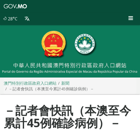
澳
門
特
28°C
別
行
政
區
政
府
入
口
網
站
澳門特別行政區政府入口網站
新聞
－記者會快訊（本澳至今累計45例確診病例）－
－記者會快訊（本澳至今
累計45例確診病例）－