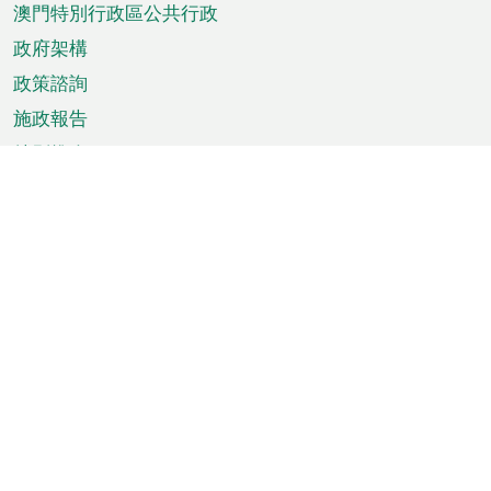
澳門特別行政區公共行政
政府架構
政策諮詢
施政報告
特別推介
澳門資訊
天氣
交通
公眾假期
文娛康體
城市資訊
澳門便覽
統計數字