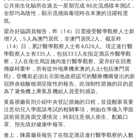
公共衛生化驗所在過去一星期完成 86次流感樣本測試，
全部均為陰性，顯示流感病毒現時在本澳的活躍程度
低。
梁亦好協調員報告，昨（14）日需接受醫學觀察人士新
增7人，5人為澳門居民，非澳門居民2人。截至昨
（14）日，累計醫學觀察人士有4,026人。現正進行醫
學觀察人士有335人，包括333人在指定酒店作醫學觀
察，2人在衛生局設施內進行醫學觀察。梁亦好在回應
傳媒時重申，所有從外地乘機來澳的人士(包括澳門居
民)，登機前必須出示當地政府認可的醫療機構發出的新
冠肺炎核酸檢測呈陰性的報告。此強制性措施的目的是
為了避免機上乘客及機組人員受到感染。
黃嘉祺廳長則介紹中央登記措施的日程，並提醒家長要
注意幼兒入學面談考試的相關事項，例如在準備入學面
談前留意路面交通情況；時刻注意個人衛生、配戴口
罩、預先填好健康申報等。
會上，陳露廳長報告了在指定酒店進行醫學觀察的人數