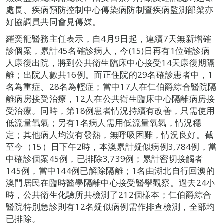
處長、疾病預防控制中心傳染病防制暨疾病監測部梁亦
好協調員共同會見傳媒。
羅奕龍醫務主任表示，自4月9日起，連續7天無新增確
診個案，累計45名確診病人，今(15)日再有1位確診病
人康復出院，將到公共衛生臨床中心接受14天康復期隔
離；出院人數共16例。而正住院的29名確診患者中，1
名為重症、28名為輕症；當中17人在仁伯爵綜合醫院隔
離病房接受治療，12人在公共衛生臨床中心隔離病房接
受治療。同時，第18例患者情況持續有改善，只需使用
低流量氧氣；另有1名病人需用低流量氧氣，情況穩
定；其他病人均沒有發熱，無呼吸困難，情況良好。截
至今（15）日下午2時，本澳累計疑似病例3,784例，當
中確診個案45例，已排除3,739例；累計密切接觸者
145例，當中144例已解除隔離；1名由湖北自行回澳的
澳門居民在臨時醫學隔離中心接受醫學觀察。過去24小
時，公共衛生化驗所共檢測了212個樣本；仁伯爵綜合
醫院特別急診則有12名疑似病例需作排查檢測，全部均
已排除。