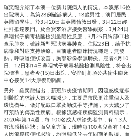
羅奕龍介紹了本澳一位新出院病人的情況。本澳第16位
出院病人，為第28例確診病人，18歲男性，澳門居民，
英國留學生。於3月20日由英國倫敦出發，3月22日經
杜拜抵達澳門。於金寶來酒店接受醫學觀察，3月24日
鼻咽拭子病毒核酸檢測呈陽性反應，3月25日胸部CT檢
查示肺炎，確診新型冠狀病毒肺炎。住院23日，給予抗
病毒和對症支持治療。目前患者臨床情況穩定，無發
熱，呼吸道症狀改善，胸部影像學無肺炎。患者4月10
日、12日和14日鼻咽拭子病毒核酸檢測爲陰性，符合出
院標準，患者今(15)日出院，安排到高頂公共衛生臨床
中心接受14天康復期隔離。
另外，羅奕龍指出，新冠肺炎疫情期間，因流感樣症狀
到醫院的求診人數大幅減少，主要是市民更注重個人及
環境衛生、做好配戴口罩及勤洗手等措施，大大減少了
可預防的傳染性疾病。根據流感樣疾病監測資料顯示，
2020年第 14週，每 100名成人求診患者中，有 1.3人
有流感樣症狀；而兒童方面，現時每100名兒童有 14.3
人因流感樣症狀求診，均明顯低於去年同期的數據。而