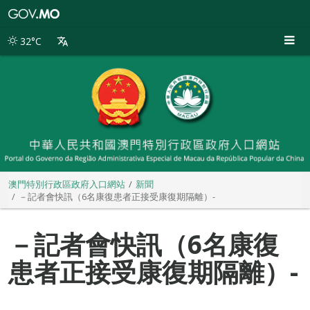
澳
門
特
32°C
別
行
政
區
政
府
入
口
網
站
澳門特別行政區政府入口網站
新聞
－記者會快訊（6名康復患者正接受康復期隔離）-
－記者會快訊（6名康復
患者正接受康復期隔離）-