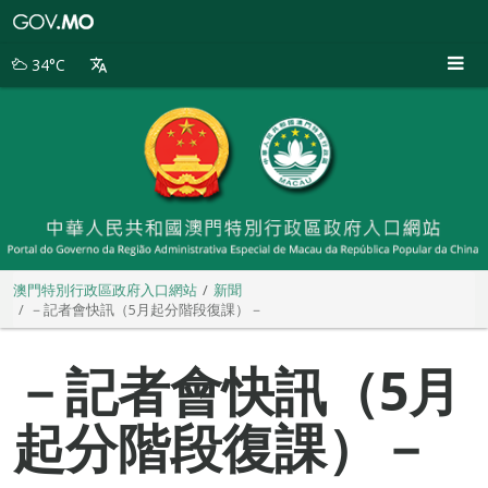
澳
門
特
34°C
別
行
政
區
政
府
入
口
網
站
澳門特別行政區政府入口網站
新聞
－記者會快訊（5月起分階段復課）－
－記者會快訊（5月
起分階段復課）－