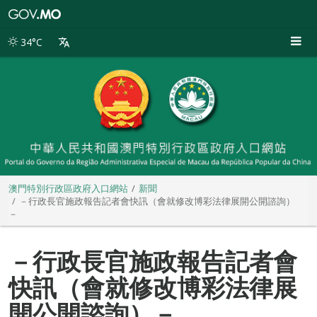
澳
門
特
34°C
別
行
政
區
政
府
入
口
網
站
澳門特別行政區政府入口網站
新聞
－行政長官施政報告記者會快訊（會就修改博彩法律展開公開諮詢）
－
－行政長官施政報告記者會
快訊（會就修改博彩法律展
開公開諮詢）－