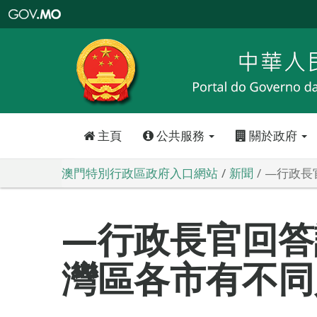
澳
門
特
別
行
政
區
政
府
入
口
網
站
主頁
公共服務
關於政府
澳門特別行政區政府入口網站
新聞
—行政長
—行政長官回答
灣區各市有不同