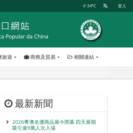
34°C
登入
澳旅遊
商務及貿易
相關連結
最新新聞
2026粵澳名優商品展今閉幕 四天展期
吸引逾9萬人次入場