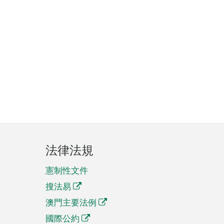
法律法規
憲制性文件
搜法易
澳門主要法例
國際公約