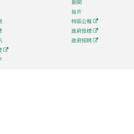
新聞
短片
期
特區公報
體
政府投標
訊
政府招聘
覽
字
及貿易
相關連結
資
手機應用程式目錄
貿會展
社交媒體目錄
商機和服務
專題網站目錄
訊
RSS訂閱目錄
權
表格下載