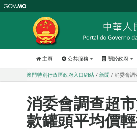
澳
門
特
別
行
政
區
政
府
入
口
網
站
主頁
公共服務
關於政府
澳門特別行政區政府入口網站
新聞
消委會調
消委會調查超市
款罐頭平均價輕