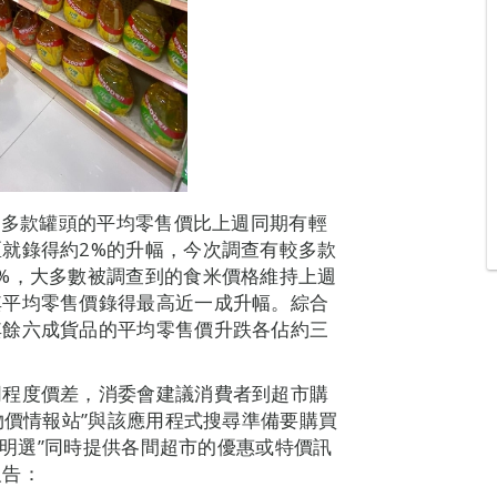
到多款罐頭的平均零售價比上週同期有輕
就錄得約2%的升幅，今次調查有較多款
%，大多數被調查到的食米價格維持上週
其平均零售價錄得最高近一成升幅。綜合
其餘六成貨品的平均零售價升跌各佔約三
同程度價差，消委會建議消費者到超市購
物價情報站”與該應用程式搜尋準備要購買
抵精明選”同時提供各間超市的優惠或特價訊
報告：