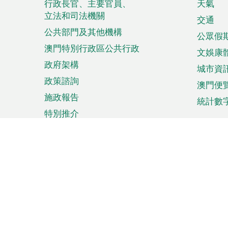
菜
行政長官、主要官員、
天氣
立法和司法機關
單
交通
公共部門及其他機構
公眾假
澳門特別行政區公共行政
文娛康
政府架構
城市資
政策諮詢
澳門便
施政報告
統計數
特別推介
來澳旅遊
商務
計劃行程
貿易投
觀光
澳門經
娛樂消閒
中小企
購物
市場資
節日盛事
知識產