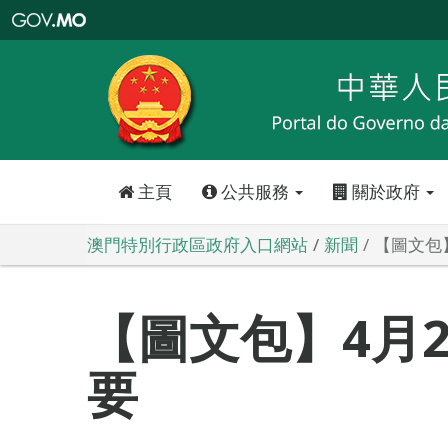
澳
門
特
別
行
政
區
政
府
入
口
網
站
主頁
公共服務
關於政府
澳門特別行政區政府入口網站
新聞
【圖文包
【圖文包】4月
要