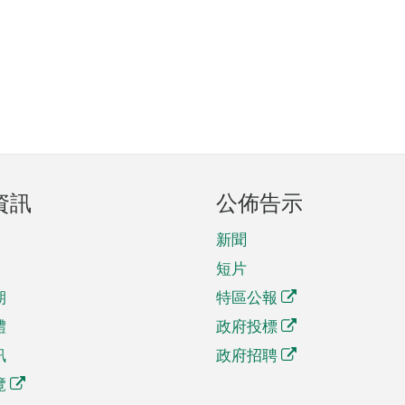
資訊
公佈告示
新聞
短片
期
特區公報
體
政府投標
訊
政府招聘
覽