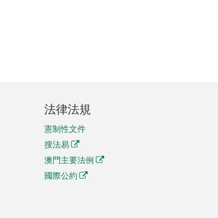
法律法規
憲制性文件
搜法易
澳門主要法例
國際公約