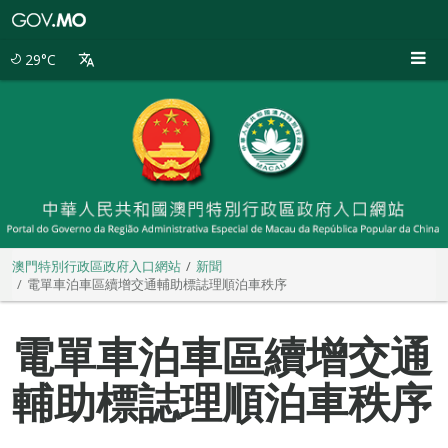
澳
門
特
29°C
別
行
政
區
政
府
入
口
網
站
澳門特別行政區政府入口網站
新聞
電單車泊車區續增交通輔助標誌理順泊車秩序
電單車泊車區續增交通
輔助標誌理順泊車秩序