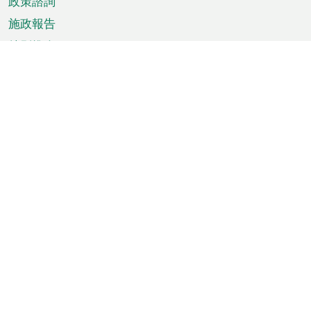
政策諮詢
施政報告
特別推介
澳門資訊
天氣
交通
公眾假期
文娛康體
城市資訊
澳門便覽
統計數字
公佈告示
新聞