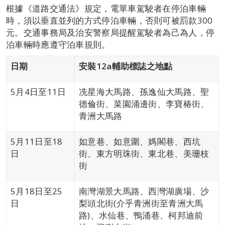
根據《道路交通法》規定，電單車駕駛者在停泊車輛
時，須以垂直並列的方式停泊車輛，否則可被罰款300
元。交通事務局及治安警察局提醒駕駛者為己為人，停
泊車輛時應遵守泊車規則。
日期
安裝
12a
輔助標誌之地點
5月4日至11日
冼星海大馬路、孫逸仙大馬路、聖
德倫街、菜園涌邊街、李寶椿街、
青洲大馬路
5月11日至18
如意巷、如意圍、媽閣巷、西坑
日
街、東方明珠街、東北巷、美珊枝
街
5月18日至25
南灣湖景大馬路、西灣湖廣場、沙
日
梨頭北街(介乎青洲街至青洲大馬
路)、水仙巷、鴨涌巷、柯邦迪前