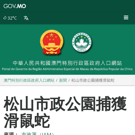
澳
門
特
32°C
別
行
政
區
政
府
入
口
網
站
澳門特別行政區政府入口網站
新聞
松山市政公園捕獲滑鼠蛇
松山市政公園捕獲
滑鼠蛇
來源：
市政署（IAM）