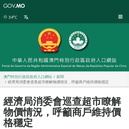
澳
門
特
34°C
別
行
政
區
政
府
入
口
網
站
澳門特別行政區政府入口網站
新聞
經濟局消委會巡查超市瞭解物價情況，呼籲商戶維持價格穩定
經濟局消委會巡查超市瞭解
物價情況，呼籲商戶維持價
格穩定