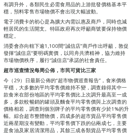
有調升外，各類民生必需食用品的上游批發價格基本平
穩，預料零售市場物價不會出現大幅波動。
電子消費卡的初心是為擴大內需以惠及商戶，同時也減
輕居民的生活開支。特區政府再次呼籲商號要保持物價
穩定。
消委會亦向轄下逾1,100間“誠信店”商戶作出呼籲，敦促
發揮“誠信店”要明碼實價，以同舟共濟精神，協力維持
市場物價秩序，履行“誠信店”承諾的社會責任。
超市巡查情況每周公佈，市民可貨比三家
今（29）日最新公佈的“超市物價巡查報告”，食米價格
平穩，大多數的平均零售價維持不變，調查錄得其中一
款食米在部份地區的平均零售價比上次調升最高至一成
多，多款較暢銷的罐頭及麵食平均零售價與上次調查的
價格相若，調查到個別牌子的平均零售價有少於1%的升
幅。綜合超市整體物價，四成多的超市貨品平均零售價
近兩星期沒有變動，平均零售價下跌的佔兩成七，主要
是食油及家居清潔用品，其餘三成各類貨品平均零售價