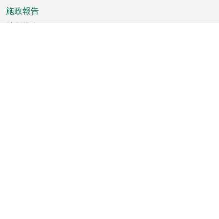
施政報告
特別推介
澳門資訊
天氣
交通
公眾假期
文娛康體
城市資訊
澳門便覽
統計數字
公佈告示
新聞