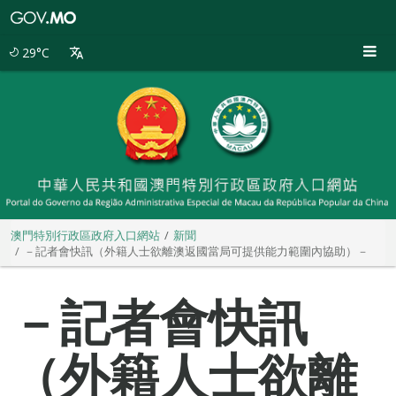
澳
門
特
29°C
別
行
政
區
政
府
入
口
網
站
澳門特別行政區政府入口網站
新聞
－記者會快訊（外籍人士欲離澳返國當局可提供能力範圍內協助）－
－記者會快訊
（外籍人士欲離