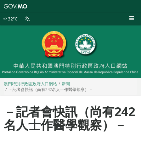
澳
門
特
32°C
別
行
政
區
政
府
入
口
網
站
澳門特別行政區政府入口網站
新聞
－記者會快訊（尚有242名人士作醫學觀察）－
－記者會快訊（尚有242
名人士作醫學觀察）－