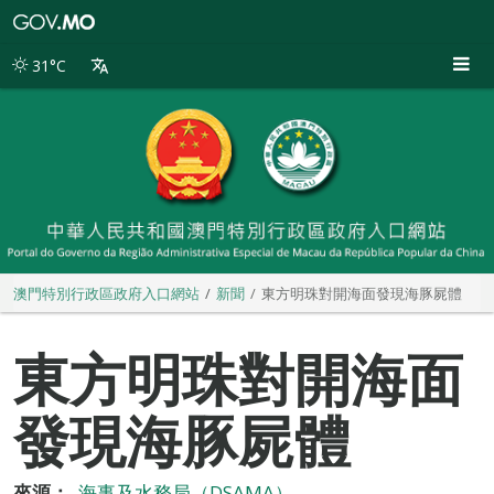
澳
門
特
31°C
別
行
政
區
政
府
入
口
網
站
澳門特別行政區政府入口網站
新聞
東方明珠對開海面發現海豚屍體
東方明珠對開海面
發現海豚屍體
來源：
海事及水務局（DSAMA）