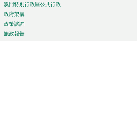
澳門特別行政區公共行政
政府架構
政策諮詢
施政報告
特別推介
澳門資訊
天氣
交通
公眾假期
文娛康體
城市資訊
澳門便覽
統計數字