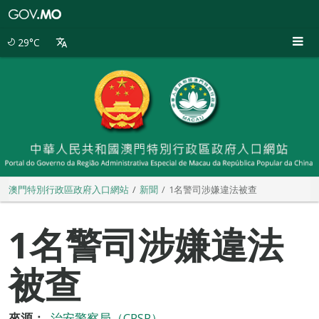
澳
門
特
29°C
別
行
政
區
政
府
入
口
網
站
澳門特別行政區政府入口網站
新聞
1名警司涉嫌違法被查
1名警司涉嫌違法
被查
來源：
治安警察局（CPSP）