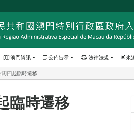
澳門資訊
公佈告示
法律法規
來
”站周四起臨時遷移
四起臨時遷移