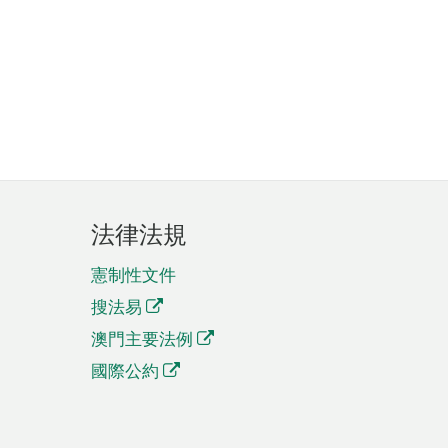
法律法規
憲制性文件
搜法易
澳門主要法例
國際公約