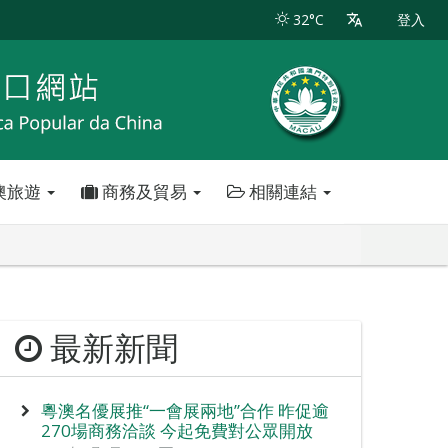
32°C
登入
澳旅遊
商務及貿易
相關連結
最新新聞
粵澳名優展推“一會展兩地”合作 昨促逾
270場商務洽談 今起免費對公眾開放