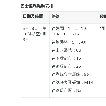
巴士服務臨時安排
日期
及時間
路線
臨
5月28日上午
往媽閣：1、2、10、
“
10時起至6月
10A、11、21A
6日
往旅遊塔：5、5AX
往山頂醫院：6B
往下環街市：16
往路環街市：26
往蝴蝶谷大馬路：55
往氹仔客運碼頭：MT4
往路環市區：N3