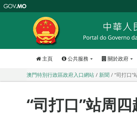
澳
門
特
別
行
政
區
政
府
入
口
網
站
主頁
公共服務
關於政府
澳門特別行政區政府入口網站
新聞
“司打口
“司打口”站周