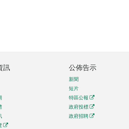
資訊
公佈告示
新聞
短片
期
特區公報
體
政府投標
訊
政府招聘
覽