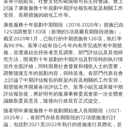
策導小組組長、社會文化司歐陽瑜司長主持會議。會上
討論了康復服務十年規劃中期評估報告框架及相關工作
安排、長期措施的細化工作等。
康復服務十年規劃中期階段（2018-2020年）措施已由
125項調整至130項（新增的5項原屬長期階段措施）。
截至2020年1月，已執行的中期措施有126項，執行率
為96.9%。策導小組有信心今年內有序完成所有中期措
施，並透過結合持份者意見調查、部門評估以及其他研
究方法，開展對十年規劃的中期評估及對現時的執行情
況作全面評檢，同時因應社會發展和殘疾人士的需要，
調整隨後五年的規劃內容，與時並進。各部門代表在會
上討論了中期評估報告的框架內容及相關的工作安排，
期望能有序開展各項評估工作。策導小組完成草擬中期
評估報告後，將於明年的復康事務委員會第一次全體會
議聽取委員意見，隨後向行政長官正式提交。
隨著明年康復服務十年規劃開始進入長期階段（2021-
2025年），各部門亦就長期階段的72項措施進行討
論，包括對2021至2022年執行的措施進行具體化，並