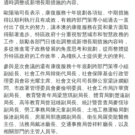
適時調整或新增長期措施的內容。
歐陽瑜司長表示，康復服務十年規劃各項短、中期措施
得以順利執行且有成效，有賴跨部門策導小組過去一直
付出了很大的努力，讓本澳的康復服務在質和量方面取
得顯著進步。特區政府十分重視智慧城市和智慧政務的
工作，鼓勵各部門日後在調整或新增長期措施內容時，
多從推進電子政務發展的角度思考和規劃，從而整體提
升特區政府的工作效率，為殘疾人士提供更大的便利。
參與是次會議的還有康復服務十年規劃跨部門策導小組
副組長、社會工作局韓衛代局長，社會保障基金行政管
理委員會容光耀主席、社會文化司司長辦公室梁詠嫻顧
問、市政署管理委員會麥儉明委員、社會工作局許華寶
副局長、 教育暨青年局梁慧琪副局長、體育局劉楚遠副
局長、高等教育局曾冠雄副局長、統計暨普查局麥恆珍
副局長、勞工事務局陳元童副局長、土地工務運輸局劉
振滄副局長、房屋局郭惠嫻副局長、衛生局羅奕龍醫務
主任、法務局戴冰廳長、交通事務局曾祥軒廳長，以及
相關部門的主管人員等。