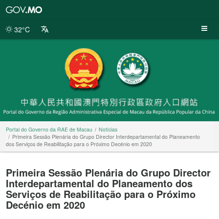
Portal
do
Governo
32°C
da
RAE
de
Macau
Portal do Governo da RAE de Macau
Notícias
Primeira Sessão Plenária do Grupo Director Interdepartamental do Planeamento
dos Serviços de Reabilitação para o Próximo Decénio em 2020
Primeira Sessão Plenária do Grupo Director
Interdepartamental do Planeamento dos
Serviços de Reabilitação para o Próximo
Decénio em 2020