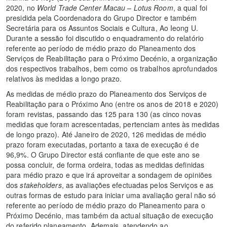
2020, no
World Trade Center Macau – Lotus Room
, a qual foi
presidida pela Coordenadora do Grupo Director e também
Secretária para os Assuntos Sociais e Cultura, Ao Ieong U.
Durante a sessão foi discutido o enquadramento do relatório
referente ao período de médio prazo do Planeamento dos
Serviços de Reabilitação para o Próximo Decénio, a organização
dos respectivos trabalhos, bem como os trabalhos aprofundados
relativos às medidas a longo prazo.
As medidas de médio prazo do Planeamento dos Serviços de
Reabilitação para o Próximo Ano (entre os anos de 2018 e 2020)
foram revistas, passando das 125 para 130 (as cinco novas
medidas que foram acrescentadas, pertenciam antes às medidas
de longo prazo). Até Janeiro de 2020, 126 medidas de médio
prazo foram executadas, portanto a taxa de execução é de
96,9%. O Grupo Director está confiante de que este ano se
possa concluir, de forma ordeira, todas as medidas definidas
para médio prazo e que irá aproveitar a sondagem de opiniões
dos
stakeholders
, as avaliações efectuadas pelos Serviços e as
outras formas de estudo para iniciar uma avaliação geral não só
referente ao período de médio prazo do Planeamento para o
Próximo Decénio, mas também da actual situação de execução
do referido planeamento. Ademais, atendendo ao