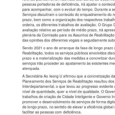
pessoas portadoras de deficiência, irá ajustar o conte
para acompanhar, com o evoluir do tempo. Durante a se
Serviços discutiram o conteúdo do enquadramento do re
prazo, bem como a organização dos respectivos trabalho
ordeira, os diferentes trabalhos de avaliação. O Grupo D
avaliação relativo ao período de médio prazo, irá aprese
plenária da Comissão para os Assuntos de Reabilitação
das opiniões dos diferentes vogais e seguidamente sub
Sendo 2021 o ano de arranque da fase de longo prazo
Reabilitação, todos os serviços públicos envolvidos dis
prazo e a materialização das medidas a concretizar du
serviços irão proceder ao ajustamento às existentes m
atempada.
A Secretária Ao Ieong U afirmou que a concretização d
Planeamento dos Serviços de Reabilitação resultou dos
Interdepartamental, o que levou ao progresso evidente 
nível de quantidade, quer a nível de qualidade. O Gov
trabalhos de criação de Cidade Inteligente e Governo In
promover o desenvolvimento de serviços de forma digi
de longo prazo, no sentido de elevar a eficiência glo
facilitar as pessoas com deficiência.