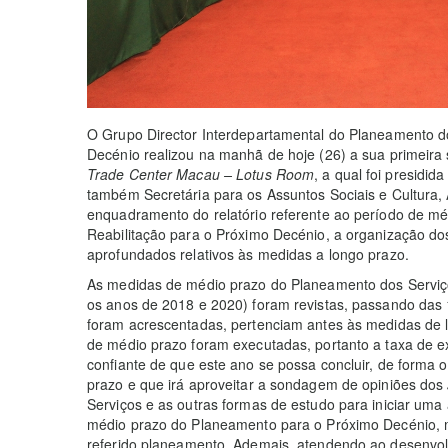
O Grupo Director Interdepartamental do Planeamento do
Decénio realizou na manhã de hoje (26) a sua primeira
Trade Center Macau – Lotus Room
, a qual foi presidi
também Secretária para os Assuntos Sociais e Cultura, 
enquadramento do relatório referente ao período de m
Reabilitação para o Próximo Decénio, a organização do
aprofundados relativos às medidas a longo prazo.
As medidas de médio prazo do Planeamento dos Serviço
os anos de 2018 e 2020) foram revistas, passando das
foram acrescentadas, pertenciam antes às medidas de 
de médio prazo foram executadas, portanto a taxa de e
confiante de que este ano se possa concluir, de forma 
prazo e que irá aproveitar a sondagem de opiniões dos
Serviços e as outras formas de estudo para iniciar uma 
médio prazo do Planeamento para o Próximo Decénio, 
referido planeamento. Ademais, atendendo ao desenvo