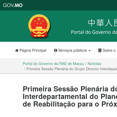
Portal
do
Governo
da
RAE
de
Macau
Página Principal
Serviços públicos
Sobre o
Portal do Governo da RAE de Macau
Notícias
Primeira Sessão Plenária do Grupo Director Interdep
Primeira Sessão Plenária d
Interdepartamental do Pla
de Reabilitação para o Pr