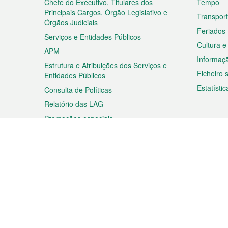
rodapé
Chefe do Executivo, Titulares dos
Tempo
Principais Cargos, Órgão Legislativo e
Transpor
Órgãos Judiciais
Feriados
Serviços e Entidades Públicos
Cultura e
APM
Informaç
Estrutura e Atribuições dos Serviços e
Ficheiro
Entidades Públicos
Estatístic
Consulta de Políticas
Relatório das LAG
Promoções especiais
Viagem
Negóc
Planear a sua viagem
Negócios
Descobrir Macau
Feiras d
Macau
Espectáculos e Entretenimento
Oportuni
Roteiro de Compras
das PME
Eventos e Festividades
Informaç