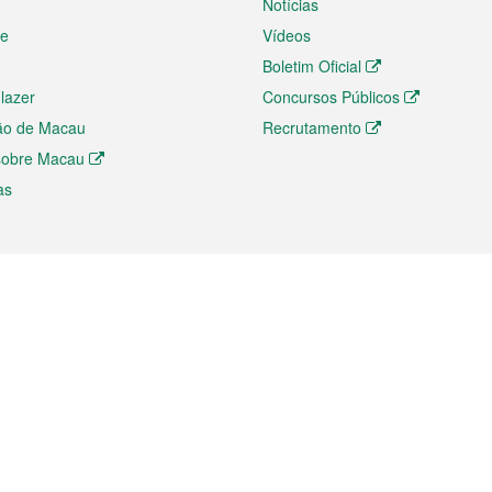
Notícias
te
Vídeos
Boletim Oficial
 lazer
Concursos Públicos
ão de Macau
Recrutamento
 sobre Macau
as
ios e comércio
Directório
 e Investimento
Directório de Aplicações para T
o Comércio e Convenções em
Directório de Redes Sociais
Directório de Websites Temático
dades de Negócios e Serviços
Directório RSS
s
Descarregamento de impressos
ão dos Mercados