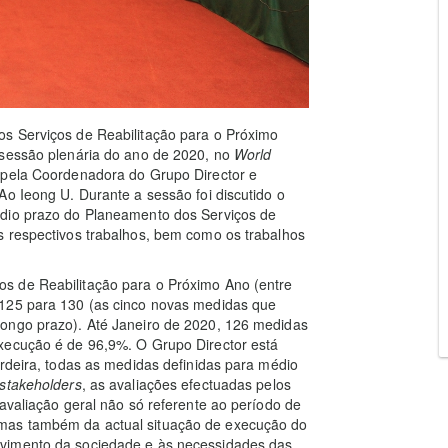
s Serviços de Reabilitação para o Próximo
 sessão plenária do ano de 2020, no
World
da pela Coordenadora do Grupo Director e
Ao Ieong U. Durante a sessão foi discutido o
édio prazo do Planeamento dos Serviços de
s respectivos trabalhos, bem como os trabalhos
s de Reabilitação para o Próximo Ano (entre
 125 para 130 (as cinco novas medidas que
longo prazo). Até Janeiro de 2020, 126 medidas
xecução é de 96,9%. O Grupo Director está
ordeira, todas as medidas definidas para médio
stakeholders
, as avaliações efectuadas pelos
avaliação geral não só referente ao período de
mas também da actual situação de execução do
lvimento da sociedade e às necessidades das