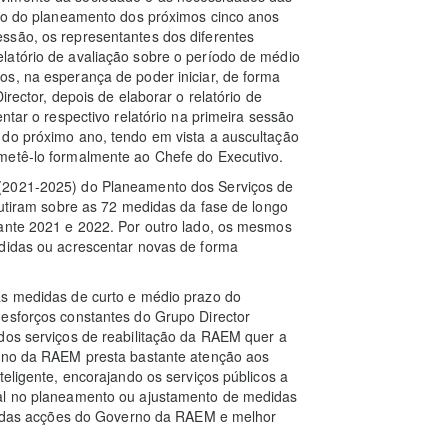
údo do planeamento dos próximos cinco anos
ssão, os representantes dos diferentes
latório de avaliação sobre o período de médio
s, na esperança de poder iniciar, de forma
irector, depois de elaborar o relatório de
ntar o respectivo relatório na primeira sessão
 do próximo ano, tendo em vista a auscultação
metê-lo formalmente ao Chefe do Executivo.
 (2021-2025) do Planeamento dos Serviços de
cutiram sobre as 72 medidas da fase de longo
rante 2021 e 2022. Por outro lado, os mesmos
edidas ou acrescentar novas de forma
as medidas de curto e médio prazo do
 esforços constantes do Grupo Director
dos serviços de reabilitação da RAEM quer a
erno da RAEM presta bastante atenção aos
teligente, encorajando os serviços públicos a
tal no planeamento ou ajustamento de medidas
bal das acções do Governo da RAEM e melhor