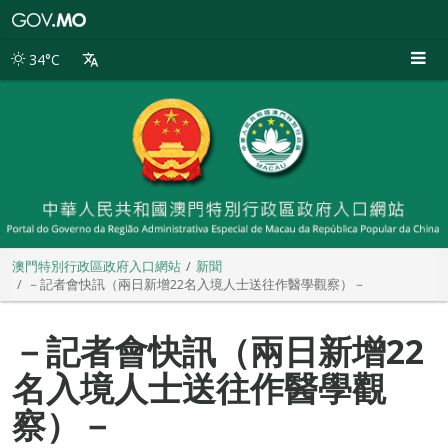
澳
門
特
34°C
別
行
政
區
政
府
入
口
網
站
澳門特別行政區政府入口網站
新聞
－記者會快訊（兩日新增22名入境人士送往作醫學觀察）－
－記者會快訊（兩日新增22
名入境人士送往作醫學觀
察）－