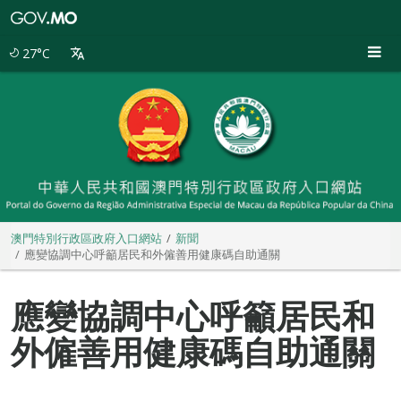
澳
門
特
27°C
別
行
政
區
政
府
入
口
網
站
澳門特別行政區政府入口網站
新聞
應變協調中心呼籲居民和外僱善用健康碼自助通關
應變協調中心呼籲居民和
外僱善用健康碼自助通關