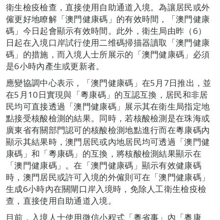
衛生檢疫檢查，直接使用自助通道入境。為讓居民或外
僱更好地瞭解「澳門健康碼」的有效時間，「澳門健康
碼」今日起會顯示有效時間。此外，衛生局由昨（6）
日起在入境口岸試行使用二维碼掃描器讀取「澳門健康
碼」的措施，而入境人士所展示的「澳門健康碼」必須
是6小時內產生或更新者。
應變協調中心表示，「澳門健康碼」在5月7日推出，並
在5月10日實現與「粵康碼」的互認互換，居民和非居
民均可直接透過「澳門健康碼」展示其在衛生局指定地
點接受核酸檢測的結果。同時，若核酸檢測是在珠海或
廣東省有關部門認可的核酸檢測地點進行而在粵康碼內
顯示其結果時，澳門居民或內地居民均可透過「澳門健
康碼」和「粵康碼」的互換，將核酸檢測結果顯示在
「澳門健康碼」。在「澳門健康碼」顯示有效健康碼
時，澳門居民或許可入境的外僱則可在「澳門健康碼」
生成6小時內在關閘口岸入境時，免除人工衛生檢疫檢
查，直接使用自助通道入境。
目前，入境人士使用微信小程式「粵省事」內「粵康