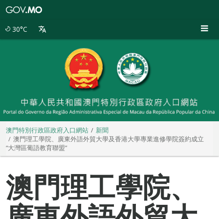
澳
門
特
30°C
別
行
政
區
政
府
入
口
網
站
澳門特別行政區政府入口網站
新聞
澳門理工學院、廣東外語外貿大學及香港大學專業進修學院簽約成立
“大灣區葡語教育聯盟”
澳門理工學院、
廣東外語外貿大