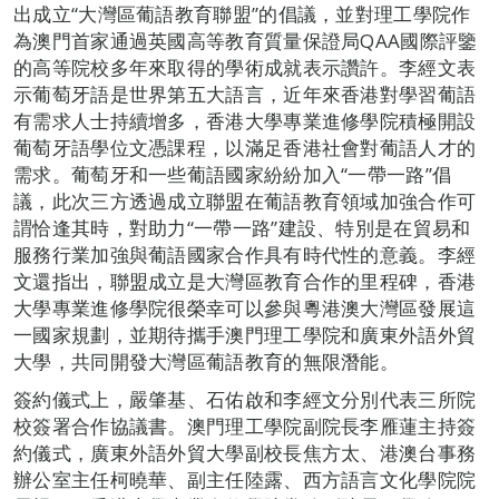
出成立“大灣區葡語教育聯盟”的倡議，並對理工學院作
為澳門首家通過英國高等教育質量保證局QAA國際評鑒
的高等院校多年來取得的學術成就表示讚許。李經文表
示葡萄牙語是世界第五大語言，近年來香港對學習葡語
有需求人士持續增多，香港大學專業進修學院積極開設
葡萄牙語學位文憑課程，以滿足香港社會對葡語人才的
需求。葡萄牙和一些葡語國家紛紛加入“一帶一路”倡
議，此次三方透過成立聯盟在葡語教育領域加強合作可
謂恰逢其時，對助力“一帶一路”建設、特別是在貿易和
服務行業加強與葡語國家合作具有時代性的意義。李經
文還指出，聯盟成立是大灣區教育合作的里程碑，香港
大學專業進修學院很榮幸可以參與粵港澳大灣區發展這
一國家規劃，並期待攜手澳門理工學院和廣東外語外貿
大學，共同開發大灣區葡語教育的無限潛能。
簽約儀式上，嚴肇基、石佑啟和李經文分別代表三所院
校簽署合作協議書。澳門理工學院副院長李雁蓮主持簽
約儀式，廣東外語外貿大學副校長焦方太、港澳台事務
辦公室主任柯曉華、副主任陸露、西方語言文化學院院