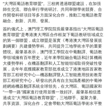
“大灣區葡語教育聯盟”。三校將透過聯盟建設，在加强
師生交流、聯合舉行學術研討、共同舉辦學術競賽、合
作開發科研項目等多方面深化合作，推動三地葡語教育
融合、創新、共用、發展。
簽約儀式上，澳門理工學院院長嚴肇基指出“大灣區葡語
教育聯盟”是粵港澳大灣區合作框架下葡語教研領域成立
的第一個聯盟，成立聯盟是落實《粵港澳大灣區發展規
劃綱要》共建優勢學科、共同提升三地學術水平的重要
體現。嚴肇基表示，澳門理工學院在中葡翻譯、葡語教
學領域擁有百年歷史，近年來學院融合葡語和計算機兩
大優勢學科，在機器翻譯和人工智能領域取得突破性發
展，去年年底獲國家教育部批准成立了港澳地區首家教
育部工程研究中心—機器翻譯暨人工智能應用技術教育
部工程研究中心，研發出的具有自主知識產權的中葡神
經網絡機器翻譯系統全球領先，在大灣區、葡語國家和
“一帶一路”國家進行使用並獲一致好評。嚴肇基相信透
過成立“大灣區葡語教育聯盟”，三地聯手、凝聚力量、
共享資源、深化合作，定會帶動大灣區葡語學術水平整