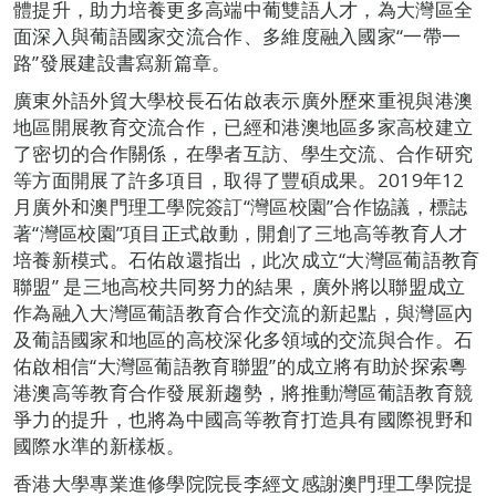
體提升，助力培養更多高端中葡雙語人才，為大灣區全
面深入與葡語國家交流合作、多維度融入國家“一帶一
路”發展建設書寫新篇章。
廣東外語外貿大學校長石佑啟表示廣外歷來重視與港澳
地區開展教育交流合作，已經和港澳地區多家高校建立
了密切的合作關係，在學者互訪、學生交流、合作研究
等方面開展了許多項目，取得了豐碩成果。2019年12
月廣外和澳門理工學院簽訂“灣區校園”合作協議，標誌
著“灣區校園”項目正式啟動，開創了三地高等教育人才
培養新模式。石佑啟還指出，此次成立“大灣區葡語教育
聯盟” 是三地高校共同努力的結果，廣外將以聯盟成立
作為融入大灣區葡語教育合作交流的新起點，與灣區內
及葡語國家和地區的高校深化多領域的交流與合作。石
佑啟相信“大灣區葡語教育聯盟”的成立將有助於探索粵
港澳高等教育合作發展新趨勢，將推動灣區葡語教育競
爭力的提升，也將為中國高等教育打造具有國際視野和
國際水準的新樣板。
香港大學專業進修學院院長李經文感謝澳門理工學院提