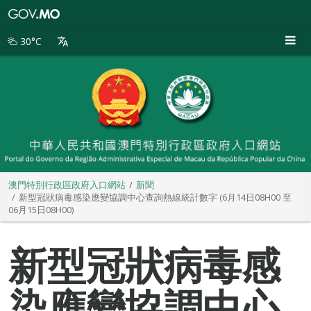
澳
門
特
30°C
別
行
政
區
政
府
入
口
網
站
澳門特別行政區政府入口網站
新聞
新型冠狀病毒感染應變協調中心查詢熱線統計數字 (6月14日08H00 至
06月15日08H00)
新型冠狀病毒感
染應變協調中心