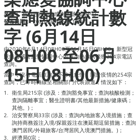
查詢熱線統計數
來源：
新型冠狀病毒感染應變協調中心
發布日期：
2020年6月15日 11:07
字 (6月14日
08H00 至06月
由2020年6月14日08H00至06月15日08H00，新型冠
狀病毒感染應變協調中心的查詢熱線共接獲254宗電話
查詢。
15日08H00)
當中，沒有電話查詢並不涉及疫情，關於疫情的254宗
查詢，已即時轉線至相關部門代表跟進，情況如下：
衛生局215宗 (涉及：查詢豁免事宜；查詢核酸檢測；
查詢隔離事宜；醫生證明書/其他最新措施/健康碼；
其他。)；
治安警察局33宗 (涉及：查詢內地旅客入境措施；查
詢持商務簽注入境/探親簽注在澳延期逗留措施；查詢
澳門居民/外籍旅客/台灣居民入境澳門措施。)；
經濟局0宗；