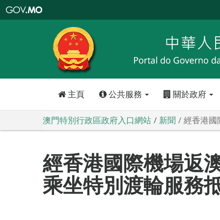
澳
門
特
別
行
政
區
政
府
入
口
網
站
主頁
公共服務
關於政府
澳門特別行政區政府入口網站
新聞
經香港國
經香港國際機場返
乘坐特別渡輪服務