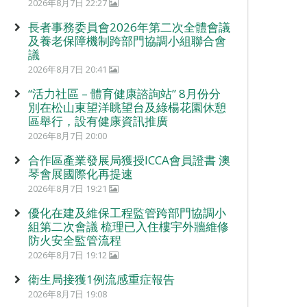
2026年8月7日 22:27
長者事務委員會2026年第二次全體會議
及養老保障機制跨部門協調小組聯合會
議
2026年8月7日 20:41
“活力社區 – 體育健康諮詢站” 8月份分
別在松山東望洋眺望台及綠楊花園休憩
區舉行，設有健康資訊推廣
2026年8月7日 20:00
合作區產業發展局獲授ICCA會員證書 澳
琴會展國際化再提速
2026年8月7日 19:21
優化在建及維保工程監管跨部門協調小
組第二次會議 梳理已入住樓宇外牆維修
防火安全監管流程
2026年8月7日 19:12
衛生局接獲1例流感重症報告
2026年8月7日 19:08