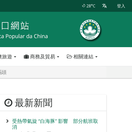
28°C
登入
澳旅遊
商務及貿易
相關連結
碼頭
最新新聞
受熱帶氣旋 “白海豚” 影響 部分航班取
消