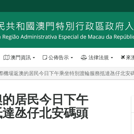
澳門資訊
公佈告示
法律法規
來
際機場返澳的居民今日下午乘坐特別渡輪服務抵達氹仔北安
澳的居民今日下午
抵達氹仔北安碼頭