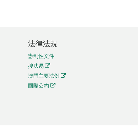
法律法規
憲制性文件
搜法易
澳門主要法例
國際公約