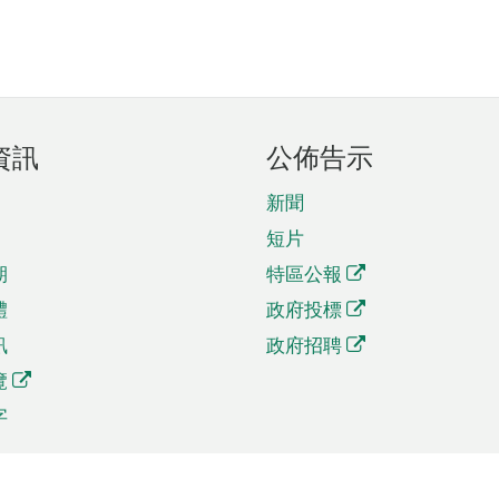
資訊
公佈告示
新聞
短片
期
特區公報
體
政府投標
訊
政府招聘
覽
字