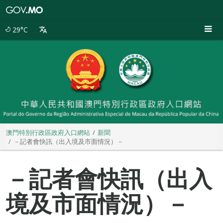
澳
門
特
29°C
別
行
政
區
政
府
入
口
網
站
澳門特別行政區政府入口網站
新聞
－記者會快訊（出入境及市面情況）－
－記者會快訊（出入
境及市面情況）－