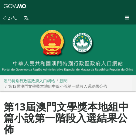
澳
門
特
27°C
別
行
政
區
政
府
入
口
網
站
澳門特別行政區政府入口網站
新聞
第13屆澳門文學獎本地組中篇小說第一階段入選結果公佈
第13屆澳門文學獎本地組中
篇小說第一階段入選結果公
佈