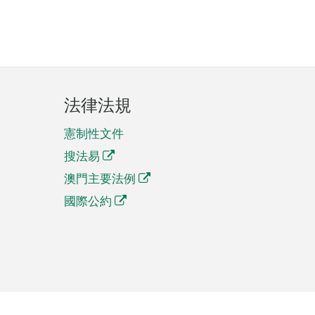
法律法規
憲制性文件
搜法易
澳門主要法例
國際公約