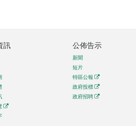
資訊
公佈告示
新聞
短片
期
特區公報
體
政府投標
訊
政府招聘
覽
字