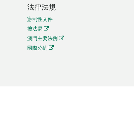
法律法規
憲制性文件
搜法易
澳門主要法例
國際公約