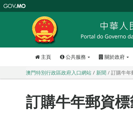
澳
門
特
別
行
政
區
政
府
入
口
網
站
主頁
公共服務
關於政府
澳門特別行政區政府入口網站
新聞
訂購牛年
訂購牛年郵資標