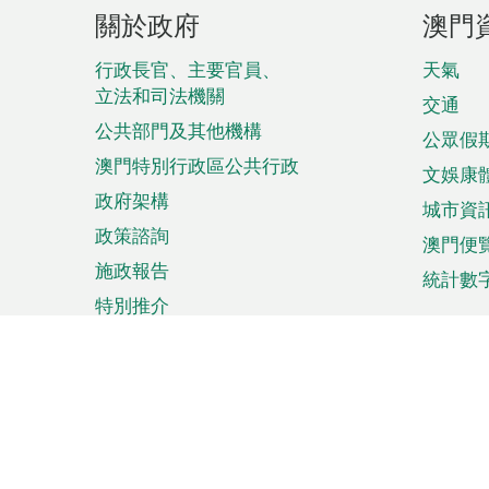
頁
關於政府
澳門
腳
菜
行政長官、主要官員、
天氣
立法和司法機關
單
交通
公共部門及其他機構
公眾假
澳門特別行政區公共行政
文娛康
政府架構
城市資
政策諮詢
澳門便
施政報告
統計數
特別推介
來澳旅遊
商務
計劃行程
貿易投
觀光
澳門經
娛樂消閒
中小企