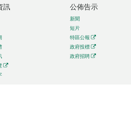
資訊
公佈告示
新聞
短片
期
特區公報
體
政府投標
訊
政府招聘
覽
字
及貿易
相關連結
資
手機應用程式目錄
貿會展
社交媒體目錄
商機和服務
專題網站目錄