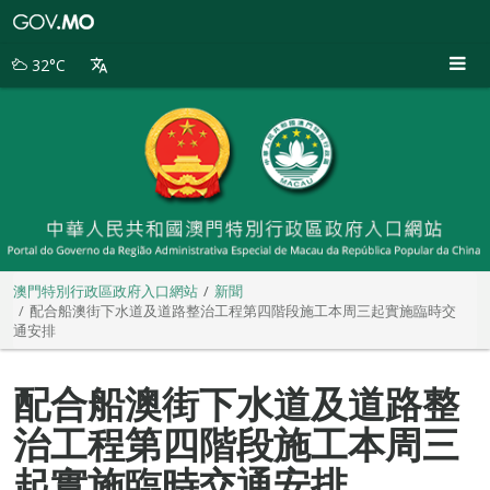
澳
門
特
32°C
別
行
政
區
政
府
入
口
網
站
澳門特別行政區政府入口網站
新聞
配合船澳街下水道及道路整治工程第四階段施工本周三起實施臨時交
通安排
配合船澳街下水道及道路整
治工程第四階段施工本周三
起實施臨時交通安排