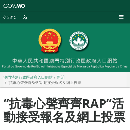
澳
門
特
33°C
別
行
政
區
政
府
入
口
網
站
澳門特別行政區政府入口網站
新聞
“抗毒心聲齊齊RAP”活動接受報名及網上投票
“抗毒心聲齊齊RAP”活
動接受報名及網上投票