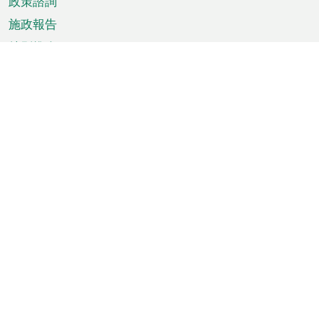
政策諮詢
施政報告
特別推介
澳門資訊
天氣
交通
公眾假期
文娛康體
城市資訊
澳門便覽
統計數字
公佈告示
新聞