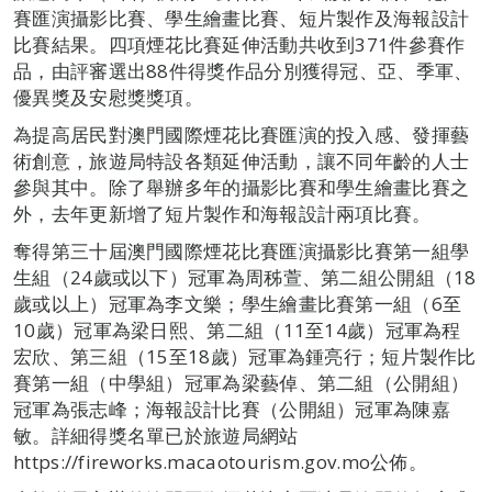
賽匯演攝影比賽、學生繪畫比賽、短片製作及海報設計
比賽結果。四項煙花比賽延伸活動共收到371件參賽作
品，由評審選出88件得獎作品分別獲得冠、亞、季軍、
優異獎及安慰獎獎項。
為提高居民對澳門國際煙花比賽匯演的投入感、發揮藝
術創意，旅遊局特設各類延伸活動，讓不同年齡的人士
參與其中。除了舉辦多年的攝影比賽和學生繪畫比賽之
外，去年更新增了短片製作和海報設計兩項比賽。
奪得第三十屆澳門國際煙花比賽匯演攝影比賽第一組學
生組（24歲或以下）冠軍為周秭萱、第二組公開組（18
歲或以上）冠軍為李文樂；學生繪畫比賽第一組（6至
10歲）冠軍為梁日熙、第二組（11至14歲）冠軍為程
宏欣、第三組（15至18歲）冠軍為鍾亮行；短片製作比
賽第一組（中學組）冠軍為梁藝倬、第二組（公開組）
冠軍為張志峰；海報設計比賽（公開組）冠軍為陳嘉
敏。詳細得獎名單已於旅遊局網站
https://fireworks.macaotourism.gov.mo公佈。