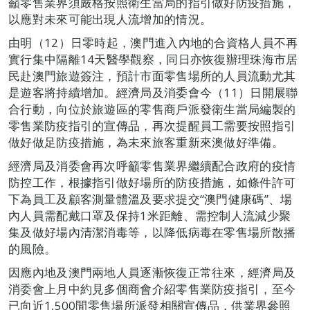
籲零售業界須嚴格按照衛生當局的指引做好防疫措施，
以應對未來可能出現人流增加的情況。
由明（12）日零時起，澳門進入內地的合資格人員不再
實行集中隔離14天醫學觀察，同日亦恢復辦理珠海市居
民赴澳門旅遊簽注，預計市面零售場所的人員流動尤其
是遊客將持續增加。經濟局及消委會今（11）日開展聯
合行動，向位於旅遊區的零售商戶派發衛生當局編製的
零售業防疫指引的宣傳品，再次提醒員工需要按照指引
做好做足防疫措施，為未來旅客重新來澳做好準備。
經濟局及消委會再次呼籲零售業界繼續配合政府的疫情
防控工作，根據指引做好場所的防疫措施，如條件許可
下為員工及顧客測量體溫及要求提交“澳門健康碼”、場
內人員需配戴口罩及保持1米距離、需控制人流減少聚
集及做好場內清潔消毒等，以降低病毒在零售場所散播
的風險。
因應內地及澳門兩地人員逐漸恢復正常往來，經濟局及
消委會上月中約見多個商會介紹零售業防疫指引，至今
已向近1,500間零售場所派發相關宣傳品，供業界參照