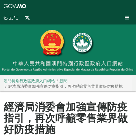
澳
門
特
33°C
別
行
政
區
政
府
入
口
網
站
澳門特別行政區政府入口網站
新聞
經濟局消委會加強宣傳防疫指引，再次呼籲零售業界做好防疫措施
經濟局消委會加強宣傳防疫
指引，再次呼籲零售業界做
好防疫措施