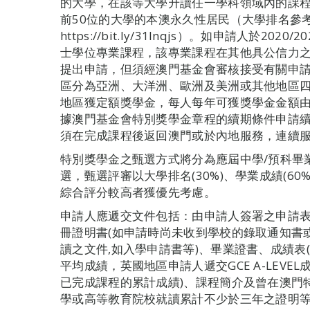
的大學，在該等大學升讀任一學科領域內的課
前50位的大學的本澳永久性居民（大學排名參
https://bit.ly/31Inqjs）。如申請人於
士學位專業課程，該專業課程在其他具公信力之
提出申請，但須經澳門基金會審核接受有關申請
區分為亞洲、大洋洲、歐洲及美洲或其他地區
地區獲定額獎學金，每人每年可獲獎學金金額由澳門幣
據澳門基金會特別獎學金章程的續期條件申請
須在完成課程後返回澳門或於內地服務，連續
特別獎學金之甄選方式將分為應屆中學/預科畢
選，甄選評審以大學排名(30%)、學業成績(60
綜合評分較高者獲優先考慮。
申請人應遞交文件包括：由申請人簽署之申請
冊證明書(如申請時尚未收到學校的錄取通知書
讀之文件,如入學申請書等)、畢業證書、成績表
平均成績，英國地區申請人遞交GCE A-LEV
已完成課程的累計成績)、課程簡介及曾在澳門
學或高等教育院校就讀累計不少於三年之證明等