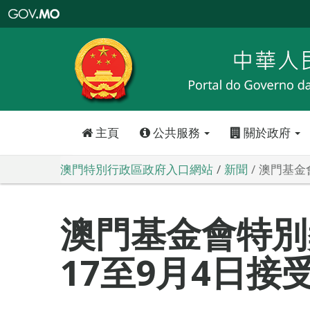
澳
門
特
別
行
政
區
政
府
入
口
網
站
主頁
公共服務
關於政府
澳門特別行政區政府入口網站
新聞
澳門基金
澳門基金會特別
17至9月4日接