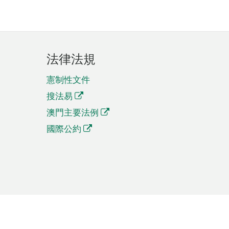
法律法規
憲制性文件
搜法易
澳門主要法例
國際公約