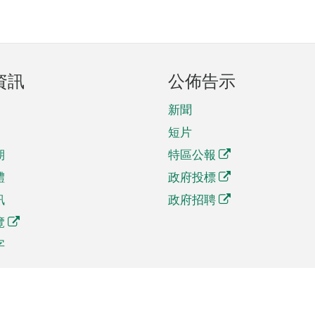
資訊
公佈告示
新聞
短片
期
特區公報
體
政府投標
訊
政府招聘
覽
字
及貿易
相關連結