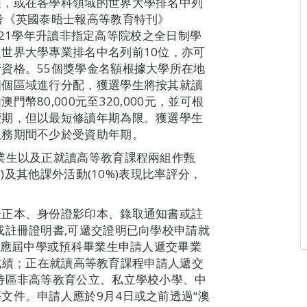
程，或在各學科領域的世界大學排名中列
考《英國泰晤士報高等教育特刊》
2020/2021學年升讀非指定高等院校之全日制學
世界大學專業排名中名列前10位，亦可
資格。55個獎學金名額根據大學所在地
四個區域進行分配，獲選學生將按其就讀
80,000元至320,000元，並可根
續期，但以最短修讀年期為限。獲選學生
服務期間不少於受資助年期。
業生以及正就讀高等教育課程兩組作甄
%)及其他課外活動(10%)表現比率評分，
表正本、身份證影印本、錄取通知書或註
或註冊證明書,可遞交證明已向學校申請就
(應屆中學或預科畢業生申請人遞交畢業
EL成績；正在就讀高等教育課程申請人遞交
特區非高等教育公立、私立學校小學、中
文件。申請人應於9月4日或之前透過“澳