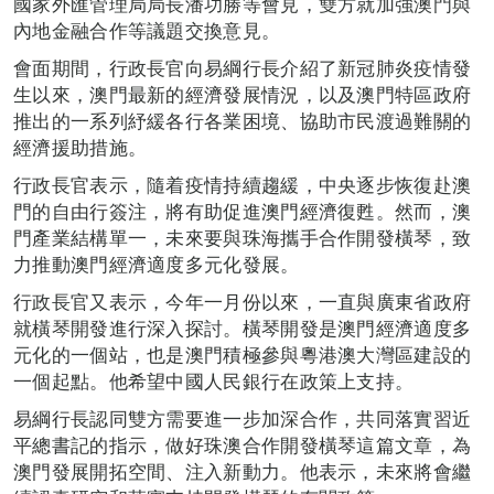
國家外匯管理局局長潘功勝等會見，雙方就加強澳門與
內地金融合作等議題交換意見。
會面期間，行政長官向易綱行長介紹了新冠肺炎疫情發
生以來，澳門最新的經濟發展情況，以及澳門特區政府
推出的一系列紓緩各行各業困境、協助市民渡過難關的
經濟援助措施。
行政長官表示，隨着疫情持續趨緩，中央逐步恢復赴澳
門的自由行簽注，將有助促進澳門經濟復甦。然而，澳
門產業結構單一，未來要與珠海攜手合作開發橫琴，致
力推動澳門經濟適度多元化發展。
行政長官又表示，今年一月份以來，一直與廣東省政府
就橫琴開發進行深入探討。橫琴開發是澳門經濟適度多
元化的一個站，也是澳門積極參與粵港澳大灣區建設的
一個起點。他希望中國人民銀行在政策上支持。
易綱行長認同雙方需要進一步加深合作，共同落實習近
平總書記的指示，做好珠澳合作開發橫琴這篇文章，為
澳門發展開拓空間、注入新動力。他表示，未來將會繼