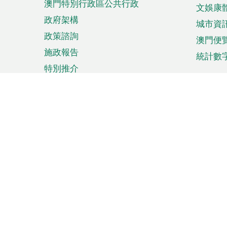
澳門特別行政區公共行政
文娛康
政府架構
城市資
政策諮詢
澳門便
施政報告
統計數
特別推介
來澳旅遊
商務
計劃行程
貿易投
觀光
澳門經
娛樂消閒
中小企
購物
市場資
節日盛事
知識產
網
網
頁
使用條款
私隱聲明
協調機構：澳門特別行政區行