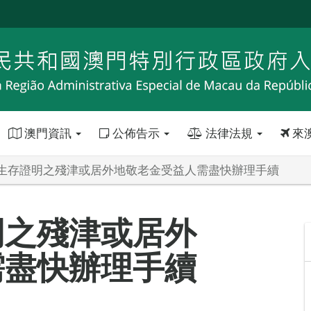
澳門資訊
公佈告示
法律法規
來
生存證明之殘津或居外地敬老金受益人需盡快辦理手續
明之殘津或居外
需盡快辦理手續