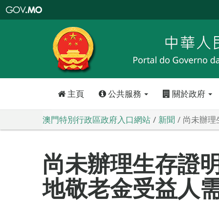
澳
門
特
別
行
政
區
政
府
入
口
網
站
主頁
公共服務
關於政府
澳門特別行政區政府入口網站
新聞
尚未辦理
尚未辦理生存證
地敬老金受益人