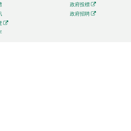
體
政府投標
訊
政府招聘
覽
字
及貿易
相關連結
資
手機應用程式目錄
貿會展
社交媒體目錄
商機和服務
專題網站目錄
訊
RSS訂閱目錄
權
表格下載
政公職局