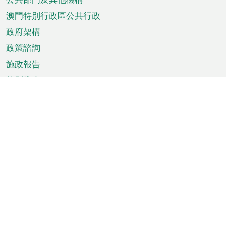
單
澳門特別行政區公共行政
政府架構
政策諮詢
施政報告
特別推介
澳門資訊
天氣
交通
公眾假期
文娛康體
城市資訊
澳門便覽
統計數字