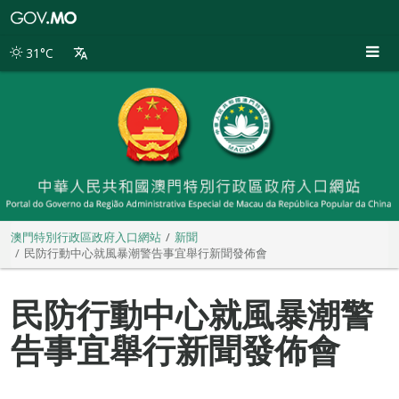
澳
門
特
31°C
別
行
政
區
政
府
入
口
網
站
澳門特別行政區政府入口網站
新聞
民防行動中心就風暴潮警告事宜舉行新聞發佈會
民防行動中心就風暴潮警
告事宜舉行新聞發佈會