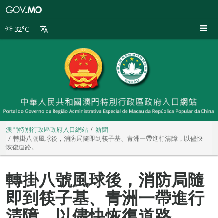
澳
門
特
32°C
別
行
政
區
政
府
入
口
網
站
澳門特別行政區政府入口網站
新聞
轉掛八號風球後，消防局隨即到筷子基、青洲一帶進行清障，以儘快
恢復道路。
轉掛八號風球後，消防局隨
即到筷子基、青洲一帶進行
清障，以儘快恢復道路。