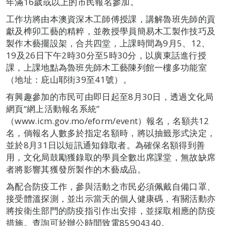
年滿16歲或以上的市民報名參加。
工作坊將由本澳資深木工師傅授課，講解魯班先師的貢
獻及榫卯工藝的精粹，並教授學員簡易木工製作技巧及
製作木藝擺設架，合共四堂，上課時間為9月5、12、
19及26日下午2時30分至5時30分，以廣東話進行授
課，上課地點為魯班先師木工藝陳列館一樓多功能室
（地址：庇山耶街39至41號）。
有興趣參加的市民可由即日起至8月30日，透過文化局
網頁“網上活動報名系統”
（www.icm.gov.mo/eform/event）報名，名額共12
名，倘報名人數多於指定名額時，將以抽籤形式決定，
並於8月31日以短訊通知錄取者。為確保名額得到善
用，文化局鼓勵獲錄取的學員全數出席課堂，無故缺席
者將影響其獲發所製作的木藝成品。
為配合防疫工作，參與活動之市民必須佩戴自備口罩、
接受體溫探測，並出示當天的個人健康碼，有關活動亦
將按衛生部門的防疫指引作出安排，並採取相應的防疫
措施。查詢可於辦公時間致電85904340。