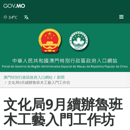
澳
門
特
34°C
別
行
政
區
政
府
入
口
網
站
澳門特別行政區政府入口網站
新聞
文化局9月續辦魯班木工藝入門工作坊
文化局9月續辦魯班
木工藝入門工作坊