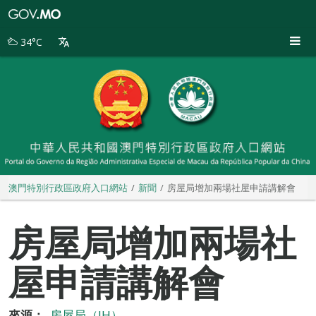
澳
門
特
34°C
別
行
政
區
政
府
入
口
網
站
澳門特別行政區政府入口網站
新聞
房屋局增加兩場社屋申請講解會
房屋局增加兩場社
屋申請講解會
來源：
房屋局（IH）