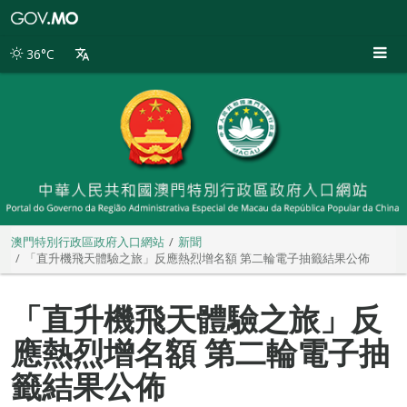
澳
門
特
36°C
別
行
政
區
政
府
入
口
網
站
澳門特別行政區政府入口網站
新聞
「直升機飛天體驗之旅」反應熱烈增名額 第二輪電子抽籤結果公佈
「直升機飛天體驗之旅」反
應熱烈增名額 第二輪電子抽
籤結果公佈