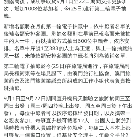
別協商後，成功爭取於9月1日至22日期間安排更多班
次，增加1008位參加者，今(25日)進行第二輪電子抽
籤。
新增名額將在月前第一輪電子抽籤中，依中籤者名單的
後補名額安排參團。剩餘名額則在早前已報名而未被抽
中的人士中，再以抽籤方式抽出600位中籤者，依序安
排。名單中序號1至383的人士為正選，與上一輪抽籤結
果一樣，未能依額安排參團的中籤者將列為後補名單。
第二輪電子抽籤於今(25日)在旅遊局進行，在旅遊局副
局長程衛東等在場見證下，由澳門旅行社協會、澳門旅
遊商會及澳門旅遊業議會所組成的工作小組代表負責按
鍵抽籤。
9月1日至9月22日期間直升機飛天體驗之旅將於周三至
周日出發（周三/周四於晚上出發、周五至周日於下午出
發）。每位中籤者可以按序選擇出發日期，以及攜帶一
名親友參加。每班直升機可載客12人，出團人士將於到
場時按直升機人員編排的座位就坐，每組二人基本上都
可獲配一個窗口位置，但基於安全理由，年齡介乎於2