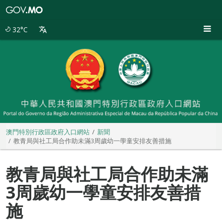
澳
門
特
32°C
別
行
政
區
政
府
入
口
網
站
澳門特別行政區政府入口網站
新聞
教青局與社工局合作助未滿3周歲幼一學童安排友善措施
教青局與社工局合作助未滿
3周歲幼一學童安排友善措
施