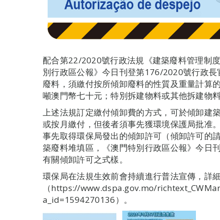
配合第22/2020號行政法規《建築廢料管理制度
別行政區公報》今日刊登第176/2020號行
廢料，須繳付按所傾卸廢料的性質及重量計算
噸澳門幣七十元；特別拆建物料或其他拆建物
上述法規訂定繳付傾卸費的方式，可於傾卸建
或按月繳付，但後者須事先獲環境保護局批准
事先取得環保局發出的傾卸許可（傾卸許可的
築廢料堆填區，《澳門特別行政區公報》今日刊登
有關傾卸許可之式樣。
環保局在法規生效前會持續進行普法宣傳，詳
（https://www.dspa.gov.mo/richtext_CWMa
a_id=1594270136）。