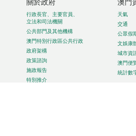
關於政府
澳門
腳
菜
行政長官、主要官員、
天氣
立法和司法機關
單
交通
公共部門及其他機構
公眾假
澳門特別行政區公共行政
文娛康
政府架構
城市資
政策諮詢
澳門便
施政報告
統計數
特別推介
來澳旅遊
商務
計劃行程
貿易投
觀光
澳門經
娛樂消閒
中小企