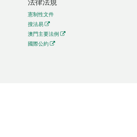
法律法規
憲制性文件
搜法易
澳門主要法例
國際公約