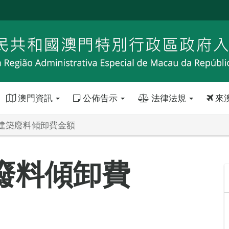
澳門資訊
公佈告示
法律法規
來
建築廢料傾卸費金額
廢料傾卸費