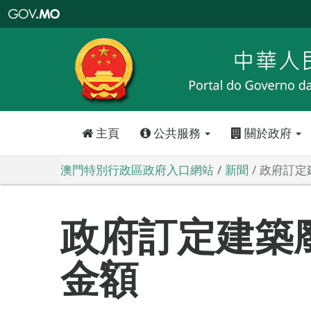
澳
門
特
別
行
政
區
政
府
入
口
網
站
主頁
公共服務
關於政府
澳門特別行政區政府入口網站
新聞
政府訂定
政府訂定建築
金額