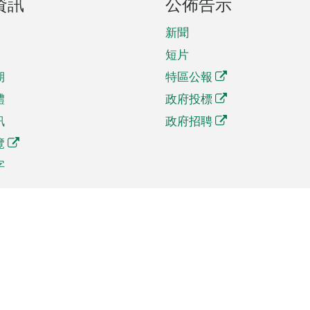
資訊
公佈告示
新聞
短片
期
特區公報
體
政府投標
訊
政府招聘
覽
字
及貿易
相關連結
資
手機應用程式目錄
貿會展
社交媒體目錄
商機和服務
專題網站目錄